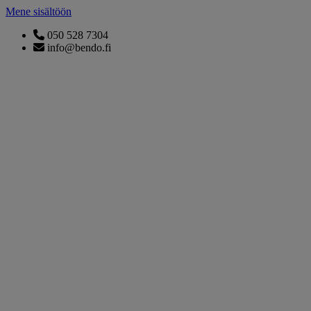
Mene sisältöön
050 528 7304
info@bendo.fi
Keittiöt
Vaatekaapit
Kylpyhuoneet
Tuotteet
Projektit
Tuotemerkit
Atmosphera Outdoor
Armony Cucine
Bora
Carlucci
Casamance
Cattelan Italia
Chivasso
Ditre Italia
Gaggenau
Interstil
Jab
LaCividina
Lumen Center
Moroso