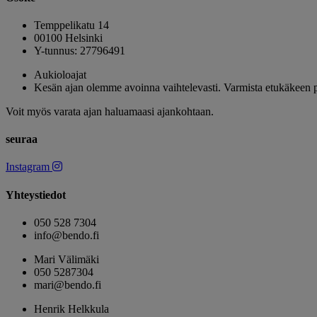
Temppelikatu 14
00100 Helsinki
Y-tunnus: 27796491
Aukioloajat
Kesän ajan olemme avoinna vaihtelevasti. Varmista etukäkeen 
Voit myös varata ajan haluamaasi ajankohtaan.
seuraa
Instagram
Yhteystiedot
050 528 7304
info@bendo.fi
Mari Välimäki
050 5287304
mari@bendo.fi
Henrik Helkkula