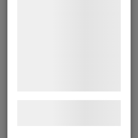
teknologier, herunder cookies, til at
indsamle oplysninger om dig til forskellige
formål, herunder: Tilpasning af annoncering,
bedre brugeroplevelse, funktionalitet,
statistik og marketing. Disse oplysninger
kan blive delt med annoncerings- og
analysepartnere, som kan kombinere dem
med data, du tidligere har givet dem eller
de har indsamlet gennem din brug af deres
tjenester. Ved at klikke på 'OK' giver du
samtykke til disse formål.
Læs mere om vores brug af cookies og
behandling af persondata på vores
hjemmeside.