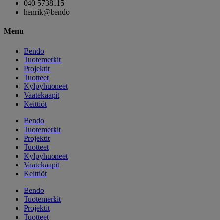
040 5738115
henrik@bendo
Menu
Bendo
Tuotemerkit
Projektit
Tuotteet
Kylpyhuoneet
Vaatekaapit
Keittiöt
Bendo
Tuotemerkit
Projektit
Tuotteet
Kylpyhuoneet
Vaatekaapit
Keittiöt
Bendo
Tuotemerkit
Projektit
Tuotteet