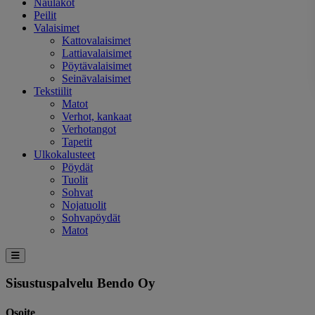
Naulakot
Peilit
Valaisimet
Kattovalaisimet
Lattiavalaisimet
Pöytävalaisimet
Seinävalaisimet
Tekstiilit
Matot
Verhot, kankaat
Verhotangot
Tapetit
Ulkokalusteet
Pöydät
Tuolit
Sohvat
Nojatuolit
Sohvapöydät
Matot
Sisustuspalvelu Bendo Oy
Osoite