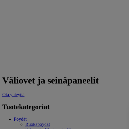
Tisca
Tomasella
Tonon Italia
Tubes Radiatori
Sovet Italia
Valentini
Zanotta
Zimmer+Rohde
Bendo
In english
Yhteystiedot
Väliovet ja seinäpaneelit
Ota yhteyttä
Tuotekategoriat
Pöydät
Ruokapöydät