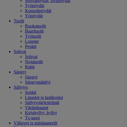
Sohvapöydät, sivupöydät
Työpöydät
Konsolipöydät
Yöpöydät
Tuolit
Ruokatuolit
Baarituolit
Työtuolit
Lounge
Penkit
Sohvat
Sohvat
Nojatuolit
Rahit
Sängyt
Sängyt
Sängynpäädyt
Säilytys
Senkit
Lipastot ja laatikostot
Säilytysjärjestelmät
Vitriinikaapit
Kirjahyllyt, hyllyt
Tv-tasot
Väliovet ja seinäpaneelit