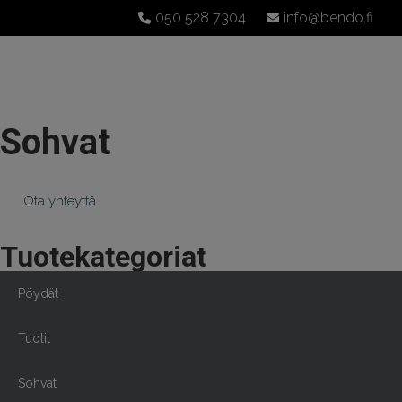
050 528 7304
info@bendo.fi
Sohvat
Ota yhteyttä
Tuotekategoriat
Pöydät
Tuolit
Sohvat