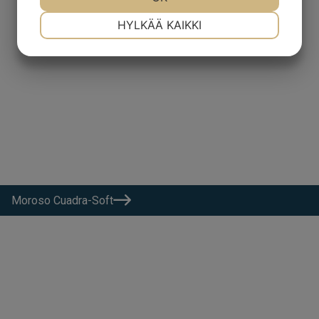
VÄLTTÄMÄTÖN
ASETUKSET
HYLKÄÄ KAIKKI
JOO
EI
JOO
EI
MARKKINOINTI
STATISTIK
Moroso Cuadra-Soft