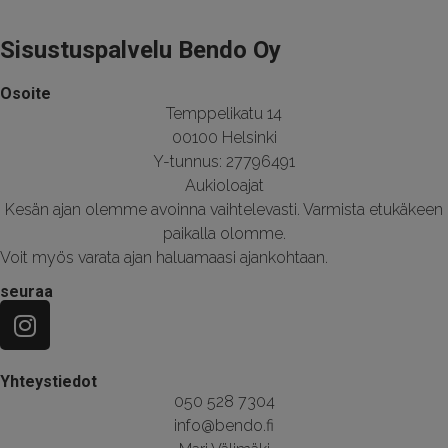
Sisustuspalvelu Bendo Oy
Osoite
Temppelikatu 14
00100 Helsinki
Y-tunnus: 27796491
Aukioloajat
Kesän ajan olemme avoinna vaihtelevasti. Varmista etukäkeen
paikalla olomme.
Voit myös varata ajan haluamaasi ajankohtaan.
seuraa
Yhteystiedot
050 528 7304
info@bendo.fi