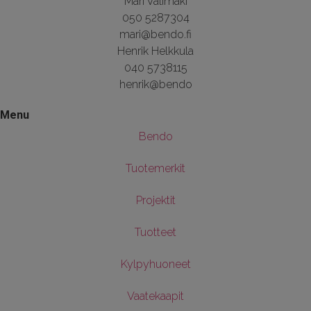
Mari Välimäki
050 5287304
mari@bendo.fi
Henrik Helkkula
040 5738115
henrik@bendo
Menu
Bendo
Tuotemerkit
Projektit
Tuotteet
Kylpyhuoneet
Vaatekaapit