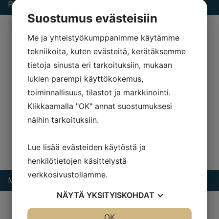
Pacini&Cappellini Mya
Suostumus evästeisiin
Me ja yhteistyökumppanimme käytämme
tekniikoita, kuten evästeitä, kerätäksemme
tietoja sinusta eri tarkoituksiin, mukaan
lukien parempi käyttökokemus,
toiminnallisuus, tilastot ja markkinointi.
Klikkaamalla "OK" annat suostumuksesi
näihin tarkoituksiin.
Lue lisää evästeiden käytöstä ja
henkilötietojen käsittelystä
verkkosivustollamme.
Moroso Me-Time
NÄYTÄ
YKSITYISKOHDAT
JOO
EI
OK
JOO
EI