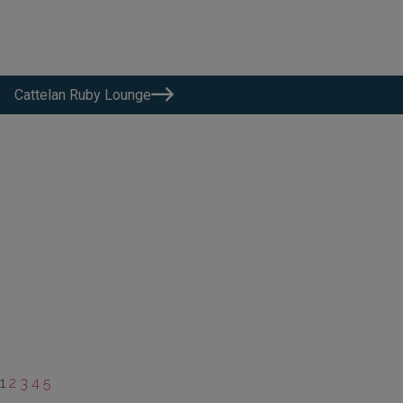
Cattelan Ruby Lounge
1
2
3
4
5