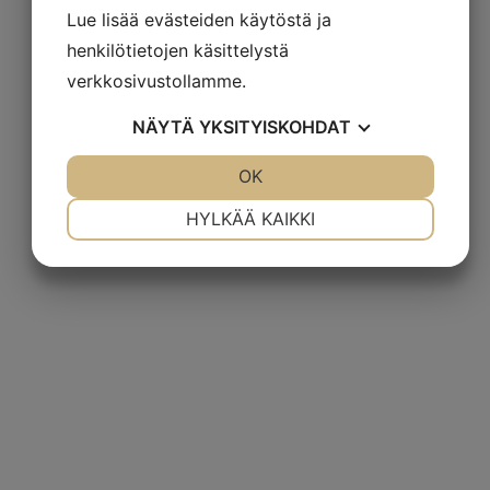
Lue lisää evästeiden käytöstä ja
henkilötietojen käsittelystä
verkkosivustollamme.
NÄYTÄ
YKSITYISKOHDAT
JOO
EI
OK
JOO
EI
VÄLTTÄMÄTÖN
ASETUKSET
HYLKÄÄ KAIKKI
JOO
EI
JOO
EI
MARKKINOINTI
STATISTIK