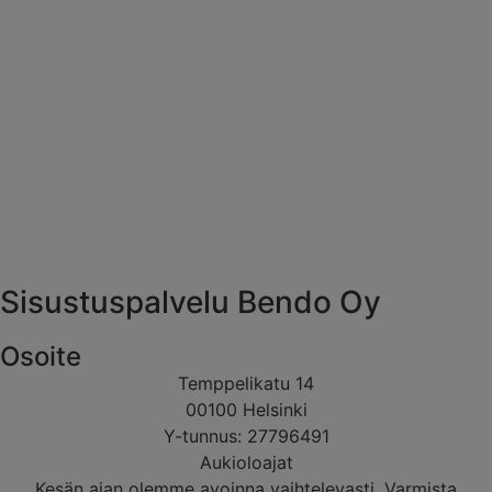
Sisustuspalvelu Bendo Oy
Osoite
Temppelikatu 14
00100 Helsinki
Y-tunnus: 27796491
Aukioloajat
Kesän ajan olemme avoinna vaihtelevasti. Varmista