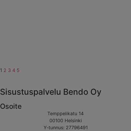
1
2
3
4
5
Sisustuspalvelu Bendo Oy
Osoite
Temppelikatu 14
00100 Helsinki
Y-tunnus: 27796491