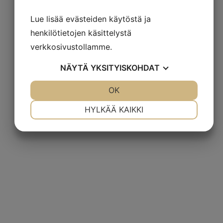
Polflex Epico Soft
Lue lisää evästeiden käytöstä ja
henkilötietojen käsittelystä
verkkosivustollamme.
NÄYTÄ
YKSITYISKOHDAT
JOO
EI
OK
JOO
EI
VÄLTTÄMÄTÖN
ASETUKSET
HYLKÄÄ KAIKKI
JOO
EI
JOO
EI
MARKKINOINTI
STATISTIK
Polflex Prestige työtuoli