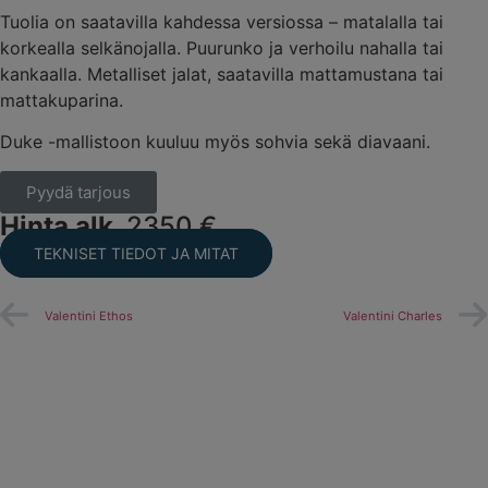
Tuolia on saatavilla kahdessa versiossa – matalalla tai
korkealla selkänojalla. Puurunko ja verhoilu nahalla tai
kankaalla. Metalliset jalat, saatavilla mattamustana tai
mattakuparina.
Duke -mallistoon kuuluu myös sohvia sekä diavaani.
Pyydä tarjous
Hinta alk.
2350 €
TEKNISET TIEDOT JA MITAT
Valentini Ethos
Valentini Charles
Polflex Harmony Soft