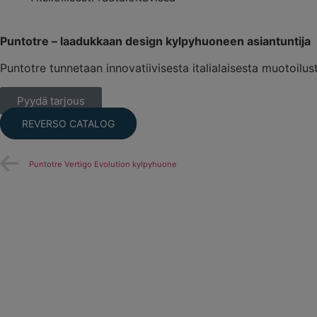
Puntotre – laadukkaan design kylpyhuoneen asiantuntija
Puntotre tunnetaan innovatiivisesta italialaisesta muotoilu
Pyydä tarjous
REVERSO CATALOG
Puntotre Vertigo Evolution kylpyhuone
Puntotre Alto kylpyhuone