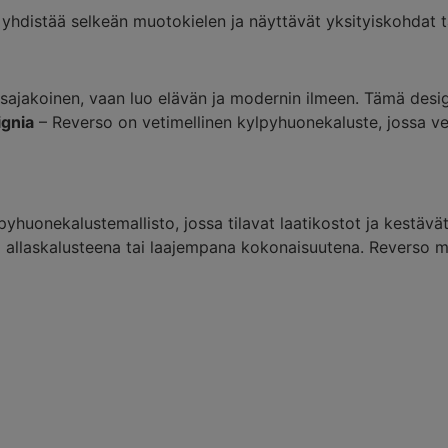
yhdistää selkeän muotokielen ja näyttävät yksityiskohdat 
asajakoinen, vaan luo elävän ja modernin ilmeen. Tämä desi
ignia
– Reverso on vetimellinen kylpyhuonekaluste, jossa ve
yhuonekalustemallisto, jossa tilavat laatikostot ja kestävä
allaskalusteena tai laajempana kokonaisuutena. Reverso muk