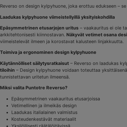
Reverso on design kylpyhuone, joka erottuu edukseen – se 
Laadukas kylpyhuone viimeistellyillä yksityiskohdilla
Epäsymmetrinen etusarjojen uritus
– vaakauritus ei ole t
arkkitehtonisesti kiinnostavan.
Näkyvät vetimet osana des
viimeistelevät ilmeen ja korostavat kalusteen linjakkuutta.
Toimiva ja ergonominen design kylpyhuone
Käytännölliset säilytysratkaisut
– Reverso on laadukas kylp
tiloihin
– Design kylpyhuone voidaan toteuttaa yksittäisenä 
tunnistettavan uritetun ilmeensä.
Miksi valita Puntotre Reverso?
Epäsymmetrinen vaakauritus etusarjoissa
Vetimellinen ja ilmeikäs design
Laadukas italialainen valmistus
Kosteudenkestävät materiaalit
Yksilöllisesti räätälöitävissä