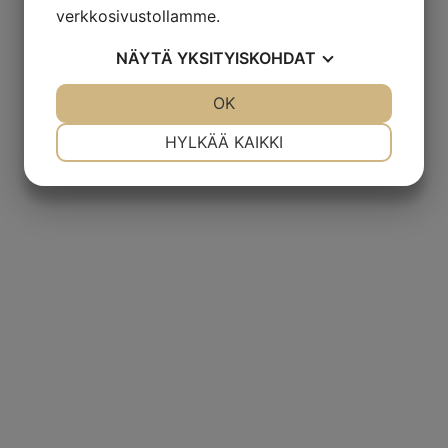
verkkosivustollamme.
NÄYTÄ
YKSITYISKOHDAT
JOO
EI
OK
JOO
EI
VÄLTTÄMÄTÖN
ASETUKSET
HYLKÄÄ KAIKKI
JOO
EI
JOO
EI
MARKKINOINTI
STATISTIK