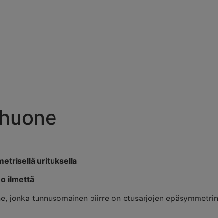
t
Projektit
Tuotemerkit
Bendo
Yhteystied
yhuone
trisellä urituksella
o ilmettä
 jonka tunnusomainen piirre on etusarjojen epäsymmetrinen 