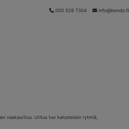
050 528 7304
info@bendo.fi
ot
vaakauritus. Uritus tuo kalusteisiin rytmiä,