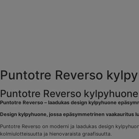
Keittiöt
Vaatekaapit
Kylpyhuoneet
Tuottee
Puntotre Reverso kylp
Puntotre Reverso kylpyhuone
Puntotre Reverso – laadukas design kylpyhuone epäsymme
Design kylpyhuone, jossa epäsymmetrinen vaakauritus lu
Puntotre Reverso on moderni ja laadukas design kylpyhuone,
kolmiulotteisuutta ja hienovaraista graafisuutta.