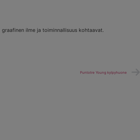
 graafinen ilme ja toiminnallisuus kohtaavat.
Puntotre Young kylpyhuone
Puntotre Ola kylpyhuone