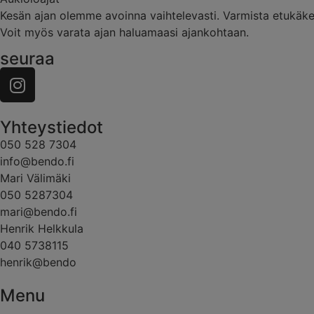
Kesän ajan olemme avoinna vaihtelevasti. Varmista etukäk
Voit myös varata ajan haluamaasi ajankohtaan.
seuraa
Yhteystiedot
050 528 7304
info@bendo.fi
Mari Välimäki
050 5287304
mari@bendo.fi
Henrik Helkkula
040 5738115
henrik@bendo
Menu