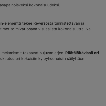
tasapainoiskeksi kokonaisuudeksi.
gn-elementti tekee Reversosta tunnistettavan ja
timet toimivat osana visuaalista kokonaisuutta. Ne
t mekanismit takaavat sujuvan arjen.
Räätälöitävissä eri
autuu eri kokoisiin kylpyhuoneisiin säilyttäen