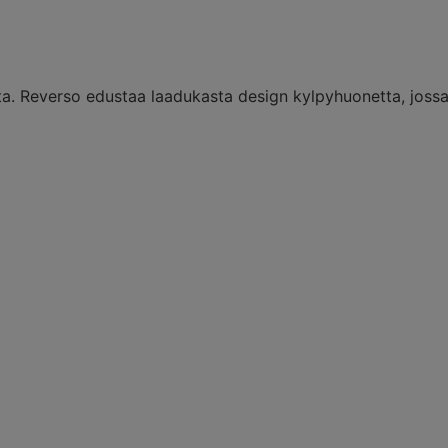
sta. Reverso edustaa laadukasta design kylpyhuonetta, jossa
Tubes I-Ching