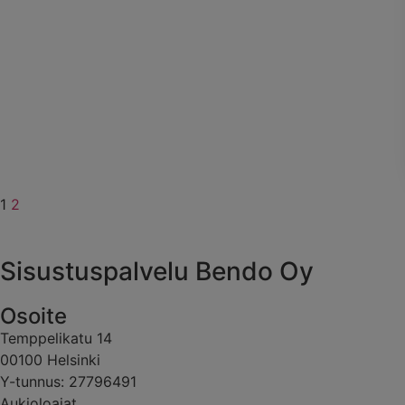
1
2
Sisustuspalvelu Bendo Oy
Osoite
Temppelikatu 14
00100 Helsinki
Y-tunnus: 27796491
Aukioloajat