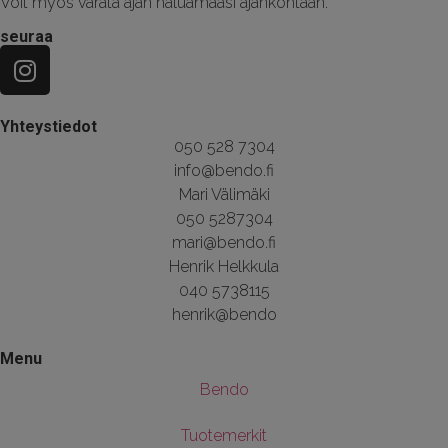
Voit myös varata ajan haluamaasi ajankohtaan.
seuraa
Yhteystiedot
050 528 7304
info@bendo.fi
Mari Välimäki
050 5287304
mari@bendo.fi
Henrik Helkkula
040 5738115
henrik@bendo
Menu
Bendo
Tuotemerkit