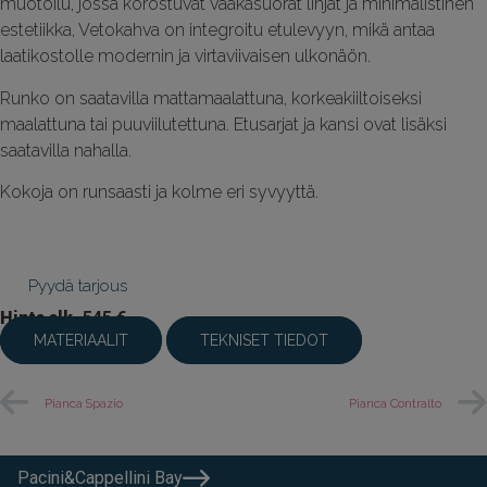
muotoilu, jossa korostuvat vaakasuorat linjat ja minimalistinen
estetiikka, Vetokahva on integroitu etulevyyn, mikä antaa
laatikostolle modernin ja virtaviivaisen ulkonäön.
Runko on saatavilla mattamaalattuna, korkeakiiltoiseksi
maalattuna tai puuviilutettuna. Etusarjat ja kansi ovat lisäksi
saatavilla nahalla.
Kokoja on runsaasti ja kolme eri syvyyttä.
Pyydä tarjous
Hinta alk.
545 €
MATERIAALIT
TEKNISET TIEDOT
Pianca Spazio
Pianca Contralto
Pacini&Cappellini Bay