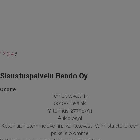
1
2
3
4
5
Sisustuspalvelu Bendo Oy
Osoite
Temppelikatu 14
00100 Helsinki
Y-tunnus: 27796491
Aukioloajat
Kesän ajan olemme avoinna vaihtelevasti. Varmista etukäkeen
paikalla olomme.