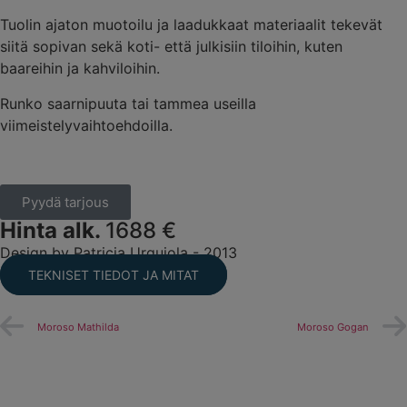
Tuolin ajaton muotoilu ja laadukkaat materiaalit tekevät
siitä sopivan sekä koti- että julkisiin tiloihin, kuten
baareihin ja kahviloihin.
Runko saarnipuuta tai tammea useilla
viimeistelyvaihtoehdoilla.
Pyydä tarjous
Hinta alk.
1688 €
Design by Patricia Urquiola - 2013
TEKNISET TIEDOT JA MITAT
Moroso Mathilda
Moroso Gogan
Polflex Olympia -työtuoli