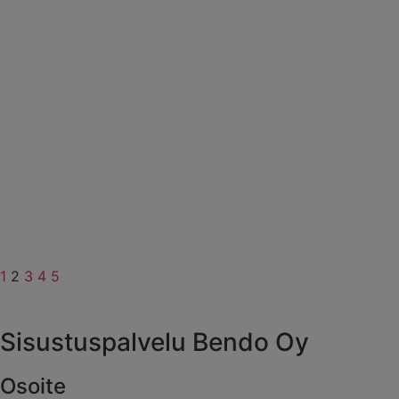
1
2
3
4
5
Sisustuspalvelu Bendo Oy
Osoite