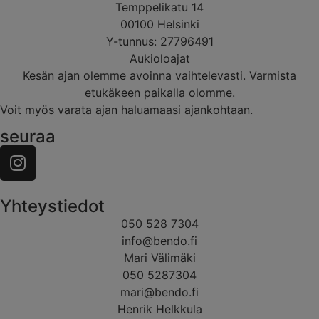
Temppelikatu 14
00100 Helsinki
Y-tunnus: 27796491
Aukioloajat
Kesän ajan olemme avoinna vaihtelevasti. Varmista
etukäkeen paikalla olomme.
Voit myös varata ajan haluamaasi ajankohtaan.
seuraa
Yhteystiedot
050 528 7304
info@bendo.fi
Mari Välimäki
050 5287304
mari@bendo.fi
Henrik Helkkula