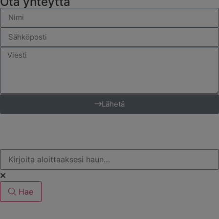
Ota yhteyttä
Lähetä
Hae