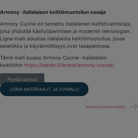
Armony -italialaisen keittiömuotoilun osaaja
Armony Cucine on tunnettu italialainen keittiövalmistaja,
joka yhdistää käsityöperinteen ja modernin teknologian.
Ligna-malli edustaa italialaista keittiömuotoilua, jossa
estetiikka ja käytännöllisyys ovat tasapainossa.
Tämä malli kuuluu Armony Cucine -italialaisiin
keittiöihin
https://bendo.fi/brand/armony-cucine/
Pyydä tarjous
LIGNA MATERIAALIT JA OVIMALLI
Armony Omicron keittiö
Armony Riga keittiö