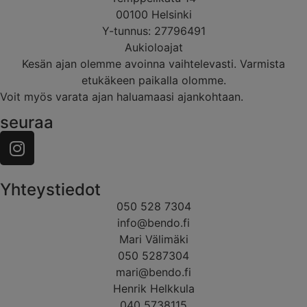
00100 Helsinki
Y-tunnus: 27796491
Aukioloajat
Kesän ajan olemme avoinna vaihtelevasti. Varmista
etukäkeen paikalla olomme.
Voit myös varata ajan haluamaasi ajankohtaan.
seuraa
Yhteystiedot
050 528 7304
info@bendo.fi
Mari Välimäki
050 5287304
mari@bendo.fi
Henrik Helkkula
040 5738115