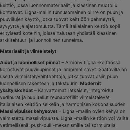
keittiö, jossa luonnonmateriaalit ja klassinen muotoilu
kohtaavat. Ligna-mallin tunnusomainen piirre on puun ja
puuviilujen käyttö, jotka tuovat keittiöön pehmeyttä,
syvyyttä ja ajattomuutta. Tämä italialainen keittiö sopii
erityisesti koteihin, joissa halutaan yhdistää klassinen
arkkitehtuuri ja luonnollinen tunnelma.
Materiaalit ja viimeistelyt
Aidot ja luonnolliset pinnat
– Armony Ligna -keittiössä
korostuvat puuviilupinnat ja lämpimät sävyt. Saatavilla on
useita viimeistelyvaihtoehtoja, jotka tuovat esiin puun
luonnollisen rakenteen ja tekstuurin.
Modernit
yksityiskohdat
– Kahvattomat ratkaisut, integroidut
vedinurat ja huolitellut reunaprofiilit viimeistelevät
italialaisen keittiön selkeän ja harmonisen kokonaisuuden.
Massiivipuiset kehysovet
– Ligna -mallin ovien kehys on
valmistettu massiivipuusta. Ligna -mallin keittiön voi valita
vetimellisenä, push-pull -mekanismilla tai sormiuralla.