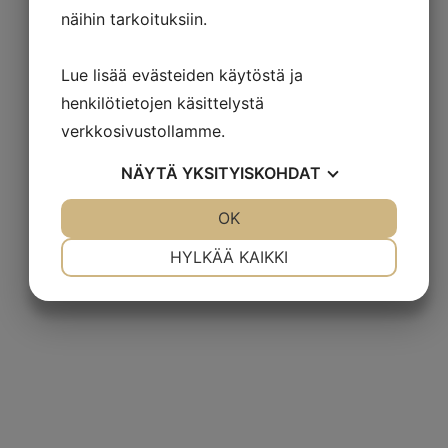
näihin tarkoituksiin.
Lue lisää evästeiden käytöstä ja
henkilötietojen käsittelystä
verkkosivustollamme.
Armony Yota keittiö
NÄYTÄ
YKSITYISKOHDAT
JOO
EI
OK
JOO
EI
VÄLTTÄMÄTÖN
ASETUKSET
HYLKÄÄ KAIKKI
JOO
EI
JOO
EI
MARKKINOINTI
STATISTIK