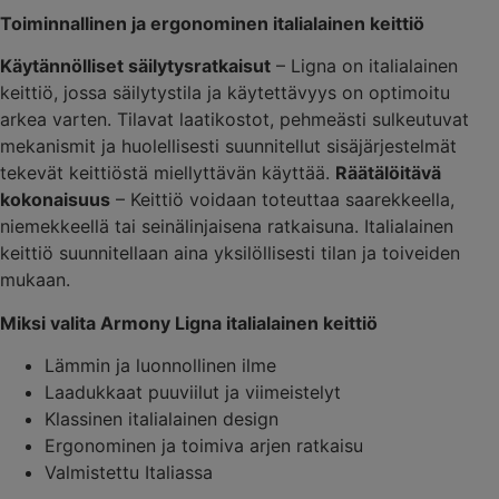
Toiminnallinen ja ergonominen italialainen keittiö
Käytännölliset säilytysratkaisut
– Ligna on italialainen
keittiö, jossa säilytystila ja käytettävyys on optimoitu
arkea varten. Tilavat laatikostot, pehmeästi sulkeutuvat
mekanismit ja huolellisesti suunnitellut sisäjärjestelmät
tekevät keittiöstä miellyttävän käyttää.
Räätälöitävä
kokonaisuus
– Keittiö voidaan toteuttaa saarekkeella,
niemekkeellä tai seinälinjaisena ratkaisuna. Italialainen
keittiö suunnitellaan aina yksilöllisesti tilan ja toiveiden
mukaan.
Miksi valita Armony Ligna italialainen keittiö
Lämmin ja luonnollinen ilme
Laadukkaat puuviilut ja viimeistelyt
Klassinen italialainen design
Ergonominen ja toimiva arjen ratkaisu
Valmistettu Italiassa