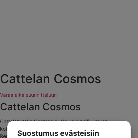
Tubes Radiatori
Sovet Italia
Valentini
Zanotta
Zimmer+Rohde
Bendo
In english
Yhteystiedot
Cattelan Cosmos
Varaa aika suunnitteluun
Cattelan Cosmos
Cattelan Italia Cosmos ei ole vain peili – se on
kokonaisvaltainen muotoiluelämys. Suunnittelija Lorenzo
Suostumus evästeisiin
Remedi on luonut moderneista elementeistä visuaalisen