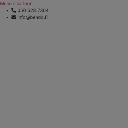
Mene sisältöön
050 528 7304
info@bendo.fi
Keittiöt
Vaatekaapit
Kylpyhuoneet
Tuotteet
Projektit
Tuotemerkit
Atmosphera Outdoor
Armony Cucine
Bora
Carlucci
Casamance
Cattelan Italia
Chivasso
Ditre Italia
Gaggenau
Interstil