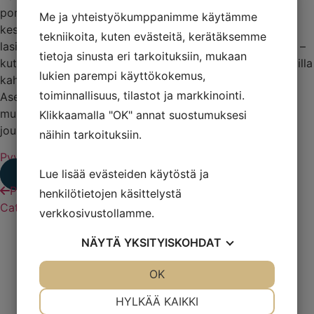
portaalin, jossa heijastus ja muodot leikittelevät
Me ja yhteistyökumppanimme käytämme
keskenään. Peilin keskusta on orgaanisesti muotoiltu
tekniikoita, kuten evästeitä, kerätäksemme
lasiosa, jonka ympärille muodostuu loivasti kupera kehä –
tietoja sinusta eri tarkoituksiin, mukaan
kuten kevyesti aaltoileva säde. Peilin lasipinta on saatavilla
lukien parempi käyttökokemus,
kahdessa sävyssä: savulasi tai pronssinvärinen peililasi.
toiminnallisuus, tilastot ja markkinointi.
Asennus onnistuu pystyyn tai vaakaan – näin Cosmos
mukautuu tilan mukaan ja tarjoaa näyttävän, mutta
Klikkaamalla "OK" annat suostumuksesi
joustavan ratkaisun sisustukseen.
näihin tarkoituksiin.
Pyydä tarjous
Lue lisää evästeiden käytöstä ja
TUOTETIEDOT
Prev
Cattelan Rocket
henkilötietojen käsittelystä
Cattelan Ulisse
Next
verkkosivustollamme.
Pacini&Cappellini Nora
NÄYTÄ
YKSITYISKOHDAT
JOO
EI
OK
JOO
EI
Pacini&Cappellini Lea
VÄLTTÄMÄTÖN
ASETUKSET
HYLKÄÄ KAIKKI