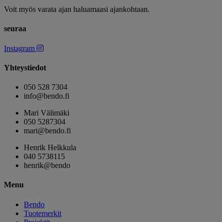
Voit myös varata ajan haluamaasi ajankohtaan.
seuraa
Instagram
Yhteystiedot
050 528 7304
info@bendo.fi
Mari Välimäki
050 5287304
mari@bendo.fi
Henrik Helkkula
040 5738115
henrik@bendo
Menu
Bendo
Tuotemerkit